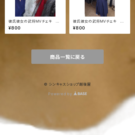
彼氏彼女の武将MVチェキ わ
彼氏彼女の武将MVチェキ バ
んたろう/バサッシー 2ショット
サッシー
¥800
¥800
商品一覧に戻る
© シンキャスショップ越後屋
Powered by