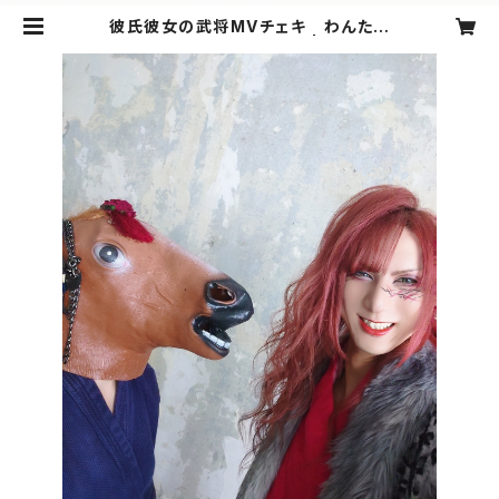
彼氏彼女の武将MVチェキ わんたろ
う/バサッシー 2ショット | シンキャ
スショップ越後屋