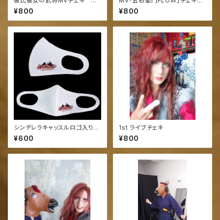
彼氏彼女の武将MVチェキ わ
MV「五右衛門FLOW」チェキ
んたろう
わんたろう
¥800
¥800
シンデレラキャッスルロゴ入りマ
1st ライブチェキ
スク
¥600
¥800